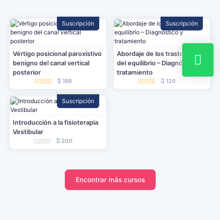
Suscripción
Suscripción
Vértigo posicional paroxístivo
Abordaje de los trastornos
benigno del canal vertical
del equilibrio – Diagnóstico y
posterior
tratamiento
189
120
Suscripción
Introducción a la fisioterapia
Vestibular
200
Encontrar más cursos