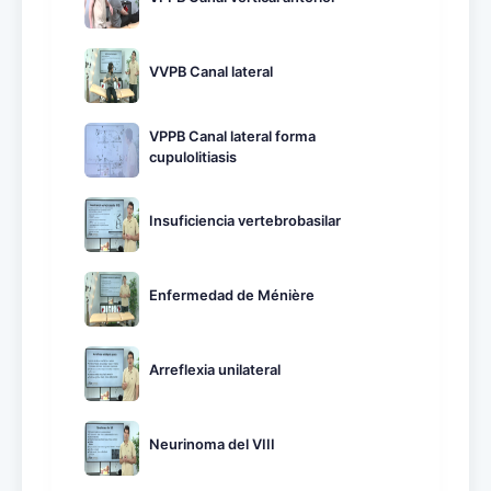
VVPB Canal lateral
VPPB Canal lateral forma
cupulolitiasis
Insuficiencia vertebrobasilar
Enfermedad de Ménière
Arreflexia unilateral
Neurinoma del VIII