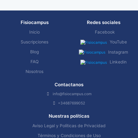
Fisiocampus
Redes sociales
Inicio
Facebook
Suscripciones
YouTube
Blog
Instagram
FAQ
Linkedin
Nosotros
Contactanos
info@fisiocampus.com
+34687699052
Nuestras políticas
Aviso Legal y Políticas de Privacidad
Términos y Condiciones de Uso