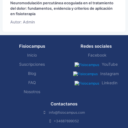
Neuromodulación percutánea ecoguiada en el tratamiento
del dolor: fundamentos, evidencia y criterios de aplicación
en fisioterapia
Autor: Admin
Fisiocampus
Redes sociales
Inicio
Facebook
Suscripciones
YouTube
Blog
Instagram
FAQ
Linkedin
Nosotros
Contactanos
info@fisiocampus.com
+34687699052