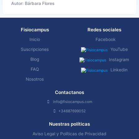
Autor: Bárbara Flores
Fisiocampus
Redes sociales
Inicio
Facebook
Suscripciones
YouTube
Blog
Instagram
FAQ
Linkedin
Nosotros
Contactanos
info@fisiocampus.com
+34687699052
Nuestras políticas
Aviso Legal y Políticas de Privacidad