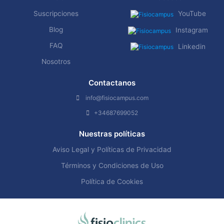
Suscripciones
YouTube
Blog
Instagram
FAQ
Linkedin
Nosotros
Contactanos
info@fisiocampus.com
+34687699052
Nuestras políticas
Aviso Legal y Políticas de Privacidad
Términos y Condiciones de Uso
Política de Cookies