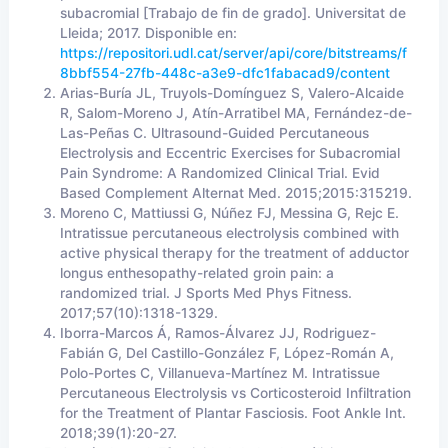
subacromial [Trabajo de fin de grado]. Universitat de
Lleida; 2017. Disponible en:
https://repositori.udl.cat/server/api/core/bitstreams/f
8bbf554-27fb-448c-a3e9-dfc1fabacad9/content
Arias-Buría JL, Truyols-Domínguez S, Valero-Alcaide
R, Salom-Moreno J, Atín-Arratibel MA, Fernández-de-
Las-Peñas C. Ultrasound-Guided Percutaneous
Electrolysis and Eccentric Exercises for Subacromial
Pain Syndrome: A Randomized Clinical Trial. Evid
Based Complement Alternat Med. 2015;2015:315219.
Moreno C, Mattiussi G, Núñez FJ, Messina G, Rejc E.
Intratissue percutaneous electrolysis combined with
active physical therapy for the treatment of adductor
longus enthesopathy-related groin pain: a
randomized trial. J Sports Med Phys Fitness.
2017;57(10):1318-1329.
Iborra-Marcos Á, Ramos-Álvarez JJ, Rodriguez-
Fabián G, Del Castillo-González F, López-Román A,
Polo-Portes C, Villanueva-Martínez M. Intratissue
Percutaneous Electrolysis vs Corticosteroid Infiltration
for the Treatment of Plantar Fasciosis. Foot Ankle Int.
2018;39(1):20-27.