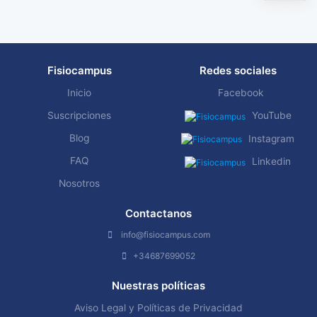
Fisiocampus
Redes sociales
Inicio
Facebook
Suscripciones
YouTube
Blog
Instagram
FAQ
Linkedin
Nosotros
Contactanos
info@fisiocampus.com
+34687699052
Nuestras políticas
Aviso Legal y Políticas de Privacidad