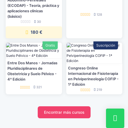
Abdomino-Perineales
(ECODAP) - Teoría, práctica y
aplicaciones clínicas
128
(básico)
30
180 €
Gratis
Suscripción
Entre Dos Manos - Jornadas
Congreso Online
Pluridisciplinares de
Internacional de Fisioterapia
Obstetricia y Suelo Pélvico -
en Pelviperineología COFIP -
4ª Edición
1ª Edición
321
219
Encontrar más cursos