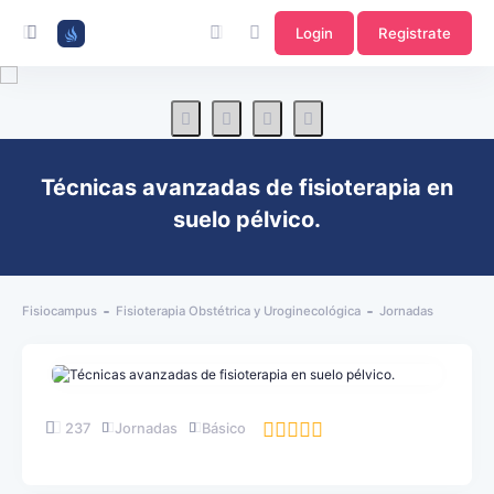
Login
Registrate
Técnicas avanzadas de fisioterapia en
suelo pélvico.
Fisiocampus
Fisioterapia Obstétrica y Uroginecológica
Jornadas
237
Jornadas
Básico