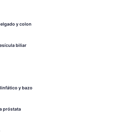
delgado y colon
sícula biliar
linfático y bazo
a próstata
a