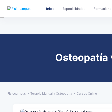
Inicio
Especialidades
Formacione
Osteopatía 
Fisiocampus
Terapia Manual y Osteopatía
Cursos Online