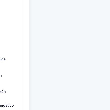
jiga
on
lmón
agnóstico