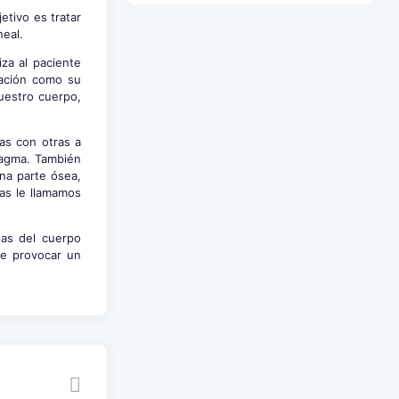
jetivo es tratar
neal.
iza al paciente
ización como su
uestro cuerpo,
as con otras a
ragma. También
na parte ósea,
as le llamamos
nas del cuerpo
de provocar un