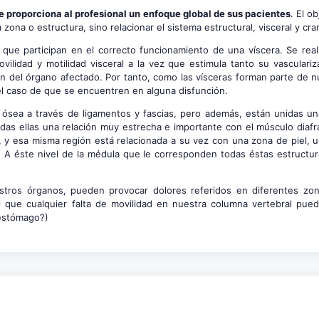
ue proporciona al profesional un enfoque global de sus pacientes
. El ob
ona o estructura, sino relacionar el sistema estructural, visceral y cra
 que participan en el correcto funcionamiento de una víscera. Se real
movilidad y motilidad visceral a la vez que estimula tanto su vascular
n del órgano afectado. Por tanto, como las vísceras forman parte de n
el caso de que se encuentren en alguna disfunción.
 ósea a través de ligamentos y fascias, pero además, están unidas un
das ellas una relación muy estrecha e importante con el músculo diaf
 y esa misma región está relacionada a su vez con una zona de piel, u
A éste nivel de la médula que le corresponden todas éstas estructur
stros órganos, pueden provocar dolores referidos en diferentes zo
al que cualquier falta de movilidad en nuestra columna vertebral pue
 estómago?)