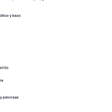
fático y bazo
iento
ma
 y páncreas