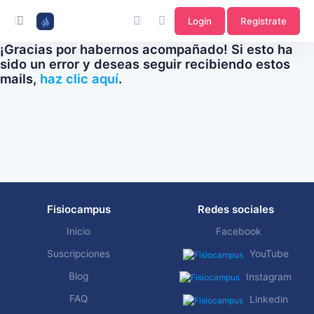
Login
Registrate
¡Gracias por habernos acompañado! Si esto ha
sido un error y deseas seguir recibiendo estos
mails,
haz clic aquí
.
Fisiocampus
Redes sociales
Inicio
Facebook
Suscripciones
YouTube
Blog
Instagram
FAQ
Linkedin