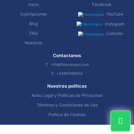
Inicio
Facebook
Suscripciones
YouTube
Blog
Instagram
FAQ
Linkedin
Nosotros
Contactanos
info@fisiocampus.com
+34687699052
Nuestras políticas
Aviso Legal y Políticas de Privacidad
Términos y Condiciones de Uso
Política de Cookies