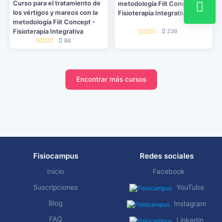
Curso para el tratamiento de
metodología Fiit Concept -
los vértigos y mareos con la
Fisioterapia Integrativa
metodología Fiit Concept -
Fisioterapia Integrativa
236
88
Encontrar más cursos
Fisiocampus
Redes sociales
Inicio
Facebook
Suscripciones
YouTube
Blog
Instagram
FAQ
Linkedin