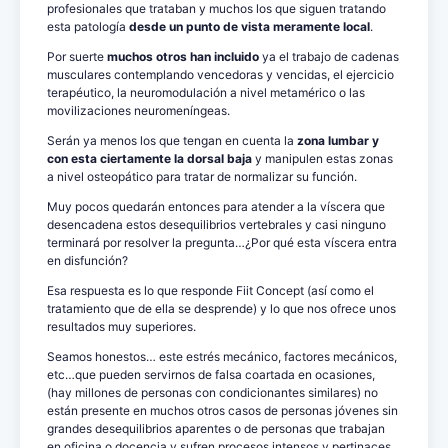
profesionales que trataban y muchos los que siguen tratando
esta patología
desde un punto de vista meramente local
.
Por suerte
muchos otros han incluido
ya el trabajo de cadenas
musculares contemplando vencedoras y vencidas, el ejercicio
terapéutico, la neuromodulación a nivel metamérico o las
movilizaciones neuromeníngeas.
Serán ya menos los que tengan en cuenta la
zona lumbar y
con esta ciertamente la dorsal baja
y manipulen estas zonas
a nivel osteopático para tratar de normalizar su función.
Muy pocos quedarán entonces para atender a la víscera que
desencadena estos desequilibrios vertebrales y casi ninguno
terminará por resolver la pregunta…¿Por qué esta víscera entra
en disfunción?
Esa respuesta es lo que responde Fiit Concept (así como el
tratamiento que de ella se desprende) y lo que nos ofrece unos
resultados muy superiores.
Seamos honestos… este estrés mecánico, factores mecánicos,
etc…que pueden servirnos de falsa coartada en ocasiones,
(hay millones de personas con condicionantes similares) no
están presente en muchos otros casos de personas jóvenes sin
grandes desequilibrios aparentes o de personas que trabajan
en oficina o docencia y sufren procesos intensos y pertinaces.