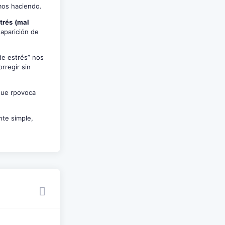
amos haciendo.
trés
(mal
aparición de
de estrés” nos
rregir sin
ue rpovoca
nte simple,