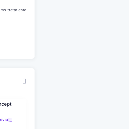
omo tratar esta
oncept
revia