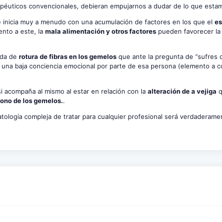
rapéuticos convencionales, debieran empujarnos a dudar de lo que est
se inicia muy a menudo con una acumulación de factores en los que el
es
nto a este, la
mala alimentación y otros factores
pueden favorecer la 
ada de
rotura de fibras en los gemelos
que ante la pregunta de “sufres 
na baja conciencia emocional por parte de esa persona (elemento a co
si acompaña al mismo al estar en relación con la
alteración de a vejiga
q
ono de los gemelos.
.
atología compleja de tratar para cualquier profesional será verdaderame