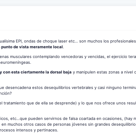
actualísima EPI, ondas de choque laser etc… son muchos los profesionale
 punto de vista meramente local
.
denas musculares contemplando vencedoras y vencidas, el ejercicio tera
 neuromeníngeas.
y con esta ciertamente la dorsal baja
y manipulen estas zonas a nivel 
e desencadena estos desequilibrios vertebrales y casi ninguno termin
unción?
el tratamiento que de ella se desprende) y lo que nos ofrece unos res
os, etc…que pueden servirnos de falsa coartada en ocasiones, (hay m
e en muchos otros casos de personas jóvenes sin grandes desequilibrio
procesos intensos y pertinaces.