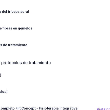
 del tríceps sural
de fibras en gemelos
s de tratamiento
 y protocolos de tratamiento
)
elos)
ompleto Fiit Concept - Fisioterapia Integrativa
Vista p