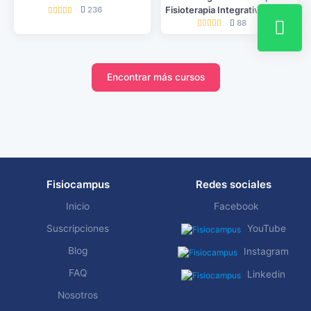
Fisioterapia Integrativa
236
88
Encontrar más cursos
Fisiocampus
Redes sociales
Inicio
Facebook
Suscripciones
YouTube
Blog
Instagram
FAQ
Linkedin
Nosotros