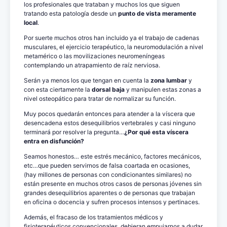
los profesionales que trataban y muchos los que siguen
tratando esta patología desde un
punto de vista meramente
local
.
Por suerte muchos otros han incluido ya el trabajo de cadenas
musculares, el ejercicio terapéutico, la neuromodulación a nivel
metamérico o las movilizaciones neuromeníngeas
contemplando un atrapamiento de raíz nerviosa.
Serán ya menos los que tengan en cuenta la
zona lumbar
y
con esta ciertamente la
dorsal baja
y manipulen estas zonas a
nivel osteopático para tratar de normalizar su función.
Muy pocos quedarán entonces para atender a la víscera que
desencadena estos desequilibrios vertebrales y casi ninguno
terminará por resolver la pregunta…
¿Por qué esta víscera
entra en disfunción?
Seamos honestos… este estrés mecánico, factores mecánicos,
etc…que pueden servirnos de falsa coartada en ocasiones,
(hay millones de personas con condicionantes similares) no
están presente en muchos otros casos de personas jóvenes sin
grandes desequilibrios aparentes o de personas que trabajan
en oficina o docencia y sufren procesos intensos y pertinaces.
Además, el fracaso de los tratamientos médicos y
fisioterapéuticos convencionales, debieran empujarnos a dudar