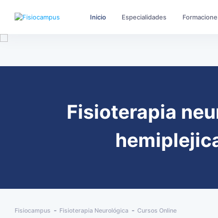
Inicio
Especialidades
Formacione
Fisioterapia ne
hemiplejic
Fisiocampus
Fisioterapia Neurológica
Cursos Online