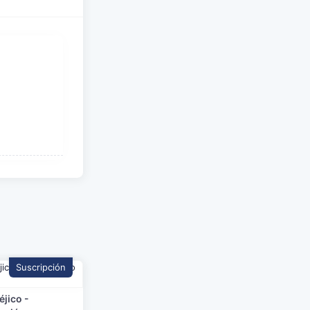
Suscripción
jico -