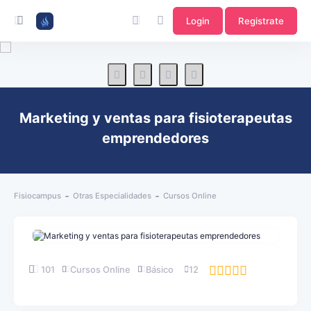
Login
Registrate
Marketing y ventas para fisioterapeutas
emprendedores
Fisiocampus
Otras Especialidades
Cursos Online
101
Cursos Online
Básico
12