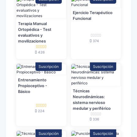
Ejercicio Terapéutico
Funcional
Terapia Manual
Ortopédica - Test
evaluativos y
374
movilizaciones
426
Suscripción
Suscripción
Entrenamiento
Propioceptivo -
Técnicas
Básico
Neurodinámicas:
sistema nervioso
medular y periférico
224
336
Suscripción
Suscripción