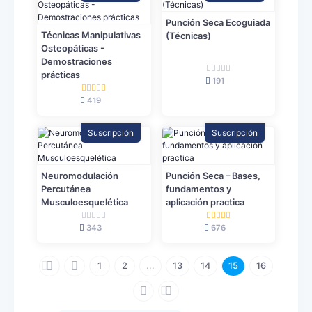
Punción Seca Ecoguiada
Técnicas Manipulativas
(Técnicas)
Osteopáticas -
Demostraciones
prácticas
191
419
Suscripción
Suscripción
Neuromodulación
Punción Seca – Bases,
Percutánea
fundamentos y
Musculoesquelética
aplicación practica
343
676
1
2
...
13
14
15
16