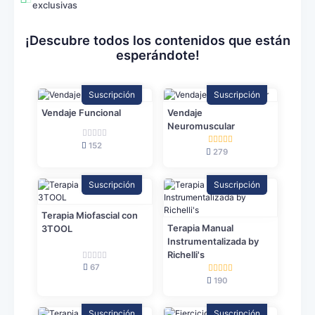
exclusivas
¡Descubre todos los contenidos que están
esperándote!
Suscripción
Suscripción
Vendaje Funcional
Vendaje
Neuromuscular
152
279
Suscripción
Suscripción
Terapia Miofascial con
Terapia Manual
3TOOL
Instrumentalizada by
Richelli's
67
190
Suscripción
Suscripción