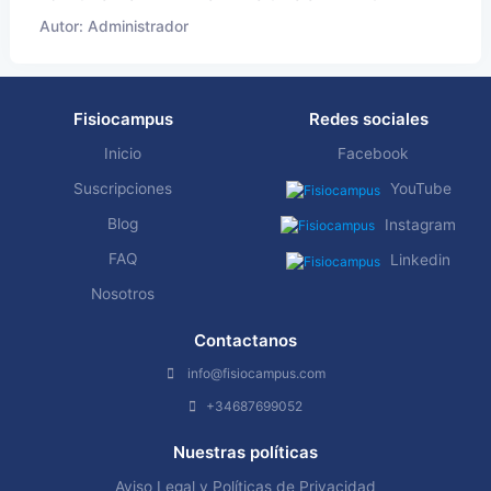
Autor: Administrador
Fisiocampus
Redes sociales
Inicio
Facebook
Suscripciones
YouTube
Blog
Instagram
FAQ
Linkedin
Nosotros
Contactanos
info@fisiocampus.com
+34687699052
Nuestras políticas
Aviso Legal y Políticas de Privacidad