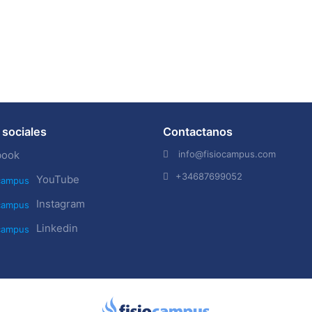
sociales
Contactanos
info@fisiocampus.com
book
+34687699052
YouTube
Instagram
Linkedin