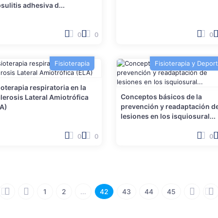
sulitis adhesiva d...
0
0
0
Fisioterapia
Fisioterapia y Depor
ioterapia respiratoria en la
Conceptos básicos de la
lerosis Lateral Amiotrófica
prevención y readaptación d
A)
lesiones en los isquiosural...
0
0
0
1
2
...
42
43
44
45