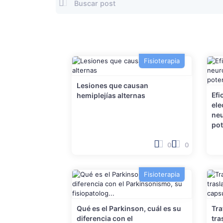
Fisioterapia
Lesiones que causan
Efi
hemiplejías alternas
ele
neu
pot
0
0
Fisioterapia
Qué es el Parkinson, cuál es su
Tra
diferencia con el
tra