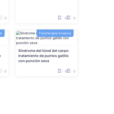
0
0
0
te
Fisioterapia Invasiva
Síndrome del túnel del carpo:
e
tratamiento de puntos gatillo
con punción seca
0
0
0