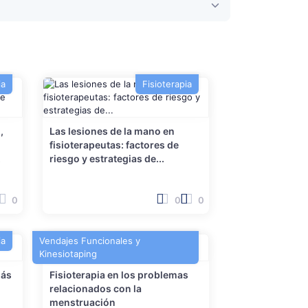
ia
Fisioterapia
,
Las lesiones de la mano en
fisioterapeutas: factores de
.
riesgo y estrategias de...
0
0
0
ia
Vendajes Funcionales y
Kinesiotaping
más
Fisioterapia en los problemas
relacionados con la
menstruación