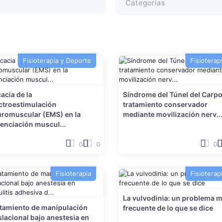
Fisioterapia y Deporte
Fisioterap
cacia de la
Síndrome del Túnel del Carpo
ctroestimulación
tratamiento conservador
romuscular (EMS) en la
mediante movilización nerv..
enciación muscul...
0
0
0
Fisioterapia
Fisioterap
La vulvodinia: un problema 
tamiento de manipulación
frecuente de lo que se dice
slacional bajo anestesia en