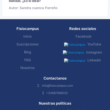
blandas. ¿Es lo ideal?
Autor: Sandra cuenca Parreño
Fisiocampus
Redes sociales
Inicio
Facebook
Suscripciones
YouTube
Blog
Instagram
FAQ
Linkedin
Nosotros
Contactanos
info@fisiocampus.com
+34687699052
Nuestras políticas